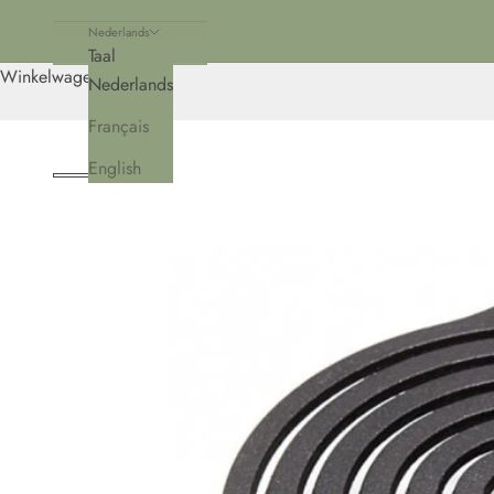
Nederlands
Taal
Winkelwagen
Nederlands
Français
English