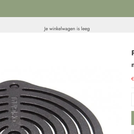
Je winkelwagen is leeg
A
€
A