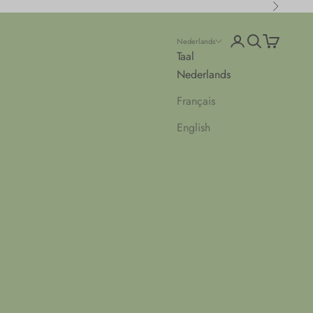
Volgende
Accountpagina o
Zoeken opene
Winkelwag
Nederlands
Taal
Nederlands
Français
English