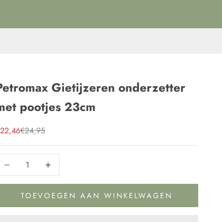
Petromax Gietijzeren onderzetter
met pootjes 23cm
anbiedingsprijs
Normale prijs
22,46
€24,95
antal verlagen
Aantal verlagen
TOEVOEGEN AAN WINKELWAGEN