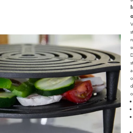
I
V
s
r
s
D
s
a
o
d
o