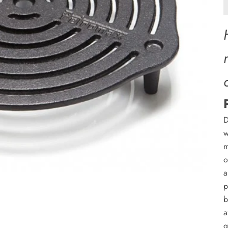
D
w
m
o
a
p
b
a
g