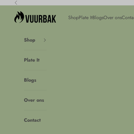
Naar inhoud
Vorige
Vuurbak
Shop
Plate It
Blogs
Over ons
Conta
Shop
Plate It
Blogs
Over ons
Contact