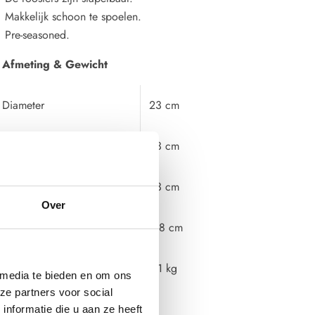
Makkelijk schoon te spoelen.
Pre-seasoned.
Afmeting & Gewicht
Diameter
23 cm
Lengte
23 cm
Breedte
23 cm
Over
Hoogte
4,8 cm
Gewicht
1,1 kg
 media te bieden en om ons
ze partners voor social
Materiaal & Kleur
nformatie die u aan ze heeft