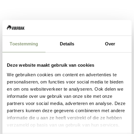
Petromax Atago grillplaat
Opzetstuk
Aanbiedingsprijs
Normale prijs
€17,96
€19,95
Petromax Kookkruis Atago
Aanbiedingsprijs
€19,95
Toestemming
Details
Over
Deze website maakt gebruik van cookies
We gebruiken cookies om content en advertenties te
personaliseren, om functies voor social media te bieden
en om ons websiteverkeer te analyseren. Ook delen we
informatie over uw gebruik van onze site met onze
partners voor social media, adverteren en analyse. Deze
Petromax Pyron Grillplaat
partners kunnen deze gegevens combineren met andere
informatie die u aan ze heeft verstrekt of die ze hebben
Aanbiedingsprijs
Normale prijs
€206,10
€229,00
verzameld op basis van uw gebruik van hun services.