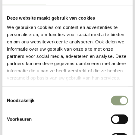
38cm
Deze website maakt gebruik van cookies
Maat
38cm
We gebruiken cookies om content en advertenties te
personaliseren, om functies voor social media te bieden
48cm
en om ons websiteverkeer te analyseren. Ook delen we
informatie over uw gebruik van onze site met onze
56cm
partners voor social media, adverteren en analyse. Deze
partners kunnen deze gegevens combineren met andere
UITVERKOCHT
informatie die u aan ze heeft verstrekt of die ze hebben
verzameld op basis van uw gebruik van hun services.
Deze stevige vuurschaal - grillplaat, kan gebruikt worden om
maaltijden in te bereiden en om van de grond af een
Toestemmingsselectie
houtvuur te stoken.
Noodzakelijk
De unieke eigenschappen van het staal creëren meer hitte in
het centrale deel van de plaat, dus minder heet aan de
Voorkeuren
randen. Hierdoor kun je in het midden baken en daarna de
producten naar de zijkanten schuiven om zo langzamer te