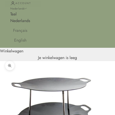
ACCOUNT
Nederlands
Taal
Nederlands
Français
English
Winkelwagen
Je winkelwagen is leeg
In-/uitzoomen