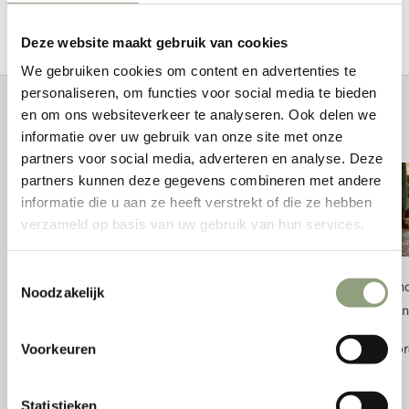
This collection is empty
Deze website maakt gebruik van cookies
CONTINUE SHOPPING
We gebruiken cookies om content en advertenties te
personaliseren, om functies voor social media te bieden
en om ons websiteverkeer te analyseren. Ook delen we
Fire stories
informatie over uw gebruik van onze site met onze
partners voor social media, adverteren en analyse. Deze
partners kunnen deze gegevens combineren met andere
informatie die u aan ze heeft verstrekt of die ze hebben
verzameld op basis van uw gebruik van hun services.
Toestemmingsselectie
De wind krijgt er geen vat op: het technische
Feuerhand
Noodzakelijk
geheim achter de vlam van de Feuerhand-
ontbreken
stormlantaarn
Read mor
Voorkeuren
Read more
Statistieken