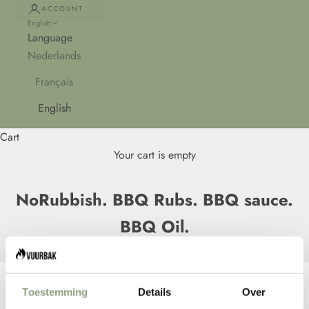
ACCOUNT
English
Language
Nederlands
Français
English
Cart
Your cart is empty
NoRubbish. BBQ Rubs. BBQ sauce.
BBQ Oil.
NoRubbish. BBQ Rubs. BBQ sauce.
Toestemming
Details
Over
BBQ Oil.