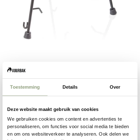
Go to item 1
Go to item 2
Go to item 3
Go to item 4
Go to item 5
Petromax Dutch Oven Lid Holder
Toestemming
Details
Over
Sale price
Regular price
€38,66
€42,95
Deze website maakt gebruik van cookies
SOLD OUT
We gebruiken cookies om content en advertenties te
personaliseren, om functies voor social media te bieden
The lid holder 'pro-ft' grips the lid of your do and only lets
en om ons websiteverkeer te analyseren. Ook delen we