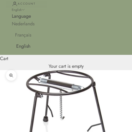
ACCOUNT
English
Language
Nederlands
Français
English
Cart
Your cart is empty
Zoom picture