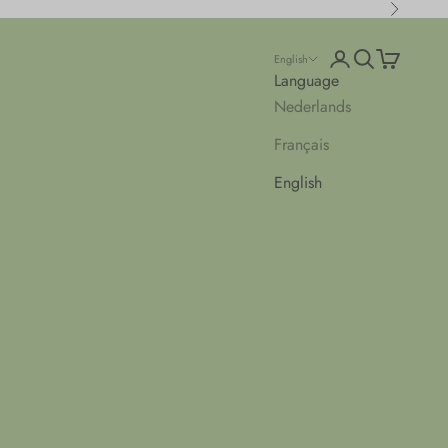
Next
Open account pa
Open search
Open cart
English
Language
Nederlands
Français
English