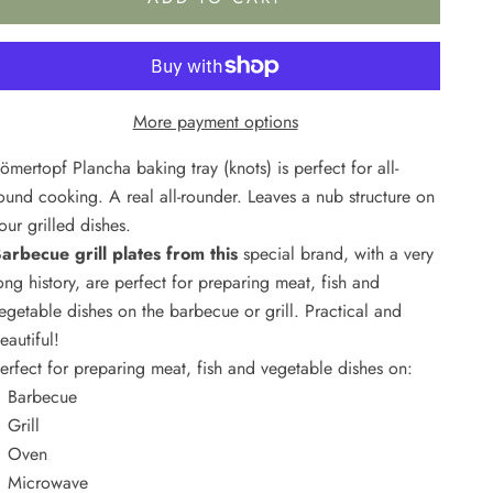
More payment options
ömertopf Plancha baking tray (knots) is perfect for all-
ound cooking. A real all-rounder. Leaves a nub structure on
our grilled dishes.
arbecue grill plates from this
special brand, with a very
ong history,
are perfect for preparing meat, fish and
egetable dishes on the barbecue or grill. Practical and
eautiful!
erfect for preparing meat, fish and vegetable dishes on:
Barbecue
Grill
Oven
Microwave