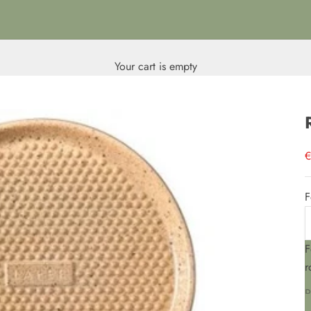
Your cart is empty
S
F
F
D
r
R