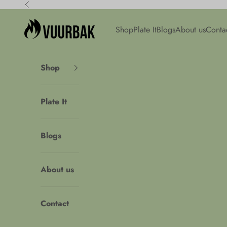
Skip to content
Previous
Vuurbak
Shop
Plate It
Blogs
About us
Conta
Shop
Plate It
Blogs
About us
Contact