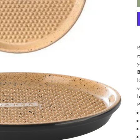
R
r
y
B
l
v
b
P