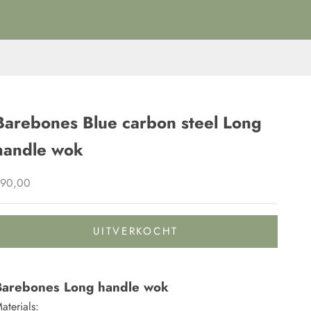
Barebones Blue carbon steel Long
handle wok
anbiedingsprijs
€90,00
UITVERKOCHT
Barebones Long handle wok
aterials: