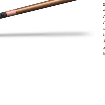
S
W
C
G
m
b
d
g
t