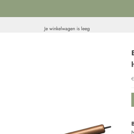
Je winkelwagen is leeg
A
M