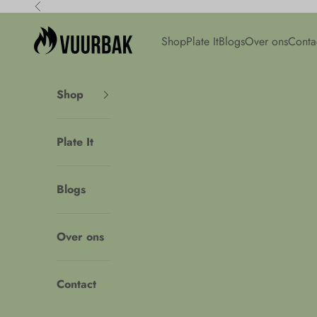
Naar inhoud
Vorige
Vuurbak
Shop
Plate It
Blogs
Over ons
Conta
Shop
Plate It
Blogs
Over ons
Contact