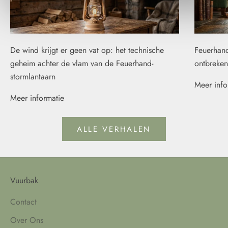
De wind krijgt er geen vat op: het technische
Feuerhand
geheim achter de vlam van de Feuerhand-
ontbreken
stormlantaarn
Meer info
Meer informatie
ALLE VERHALEN
Vuurbak
Contact
Over Ons