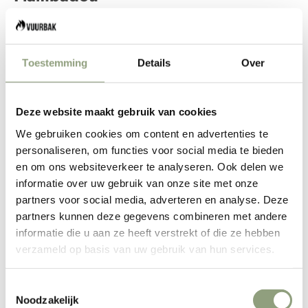
Maak van je BBQ en grill avond een spektakel. Vuurbak,
light your fire!
Bakken vol beleving met de Forged Flambadou. Grilling
Toestemming
Details
Over
Churrasco style the Brazilian way.
De gietijzeren kegel van de flambadou is
speciaal ontworpen om te worden verhit tot
Deze website maakt gebruik van cookies
het roodgloeiend is en kan dus direct in het
We gebruiken cookies om content en advertenties te
vuur of in de kolen worden geplaatst.
personaliseren, om functies voor social media te bieden
en om ons websiteverkeer te analyseren. Ook delen we
Wanneer de kegel gloeiend heet is kan het
informatie over uw gebruik van onze site met onze
vet in de kegel worden gestopt, waarna het
partners voor social media, adverteren en analyse. Deze
vlam vat, smelt en uit de onderste opening
partners kunnen deze gegevens combineren met andere
druipt. Dit brandende vet kan vervolgens op
informatie die u aan ze heeft verstrekt of die ze hebben
verzameld op basis van uw gebruik van hun services.
het stuk vlees, vis of een ander gerecht
worden gesprenkeld om het extra knapperig
Toestemmingsselectie
en smaakvol te maken.
Noodzakelijk