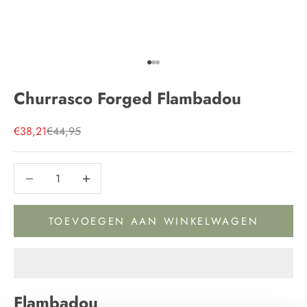
Naar artikel 1
Naar artikel 2
Naar artikel 3
Churrasco Forged Flambadou
Aanbiedingsprijs
Normale prijs
€38,21
€44,95
Aantal verlagen
Aantal verlagen
TOEVOEGEN AAN WINKELWAGEN
Flambadou