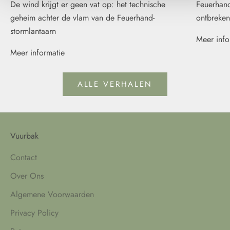
De wind krijgt er geen vat op: het technische
Feuerhand
geheim achter de vlam van de Feuerhand-
ontbreken
stormlantaarn
Meer info
Meer informatie
ALLE VERHALEN
Vuurbak
Contact
Over Ons
Algemene Voorwaarden
Privacy Policy