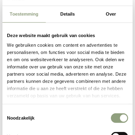
TOEVOEGEN AAN WINKELWAGEN
Toestemming
Details
Over
Deze website maakt gebruik van cookies
Beleving? Dat is er direct met deze geweldige nieuwe items
We gebruiken cookies om content en advertenties te
van Forged. Waar je ook groenten aan gaan doen.
personaliseren, om functies voor social media te bieden
In Latijns-Amerika verwijst churrasco naar gegrild
en om ons websiteverkeer te analyseren. Ook delen we
(rund)vlees, en ook in Spanje en Portugal is deze term
informatie over uw gebruik van onze site met onze
bekend. Maar oorspronkelijk komt het uit Brazilië, waar het
partners voor social media, adverteren en analyse. Deze
vlees aan grote spiesen boven de barbecue wordt gegrild.
partners kunnen deze gegevens combineren met andere
Churrasco komt uit de tijd van de gauchos – cowboys in
informatie die u aan ze heeft verstrekt of die ze hebben
zuid-Brazilië – die vlees aan spiesen grilden, boven hete
verzameld op basis van uw gebruik van hun services.
kolen in de grond. Tegenwoordig wordt het nog steeds veel
gegeten en is churrasco ook overgewaaid naar landen als
Toestemmingsselectie
Uruguay, Guatemala en Argentinië. Maar ook in Europa –
Noodzakelijk
Spanje, Portugal – is het een veel voorkomend gerecht.
Churrasco Forged Spies 50 cm