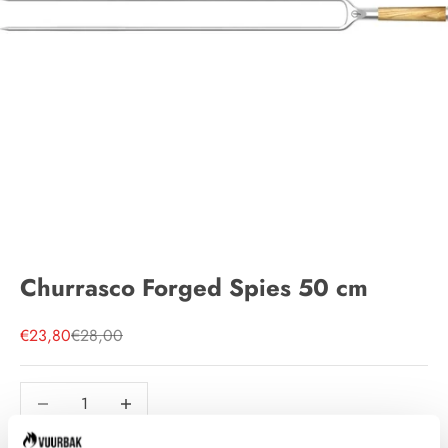
Churrasco Forged Spies 50 cm
Aanbiedingsprijs
Normale prijs
€23,80
€28,00
Aantal verlagen
Aantal verlagen