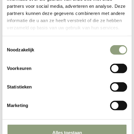
partners voor social media, adverteren en analyse. Deze
Start met hout of houtskool of met
partners kunnen deze gegevens combineren met andere
informatie die u aan ze heeft verstrekt of die ze hebben
gas met de Ooni gasbrander
verzameld op basis van uw gebruik van hun services.
(apart verkrijgbaar).
Toestemmingsselectie
Bereikt 500 ° C (950 ° F) in 15
Noodzakelijk
minuten, voor verse
Voorkeuren
steengebakken pizza in slechts
Statistieken
60 seconden.
Draagbaar met een gewicht van
Marketing
slechts 12 kg, met alle kracht van
een grote pizzaoven
Alles toestaan