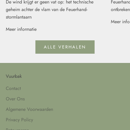
De wind krijgt er geen vat op: het technische
Feuerhand
geheim achter de vlam van de Feuerhand-
ontbreken
stormlantaarn
Meer info
Meer informatie
ALLE VERHALEN
Vuurbak
Contact
Over Ons
Algemene Voorwaarden
Privacy Policy