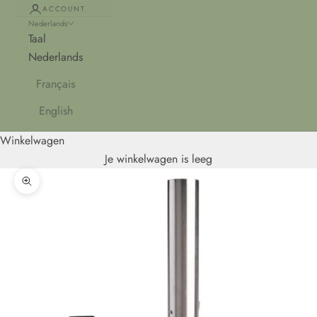
ACCOUNT
Nederlands
Taal
Nederlands
Français
English
Winkelwagen
Je winkelwagen is leeg
In-/uitzoomen