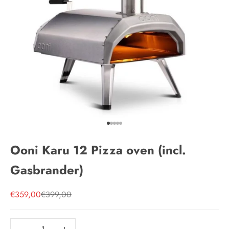
Naar artikel 1
Naar artikel 2
Naar artikel 3
Naar artikel 4
Naar artikel 5
Ooni Karu 12 Pizza oven (incl.
Gasbrander)
Aanbiedingsprijs
Normale prijs
€359,00
€399,00
Aantal verlagen
Aantal verlagen