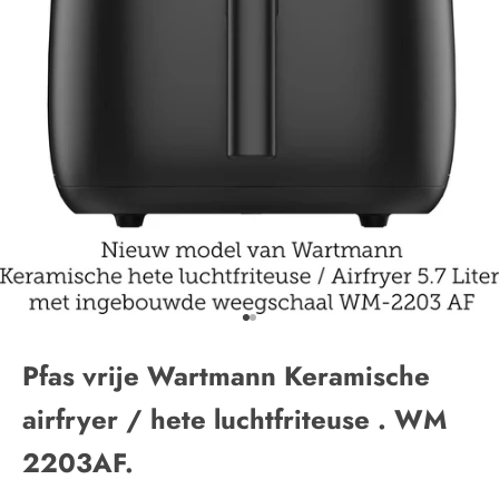
Naar artikel 1
Naar artikel 2
Pfas vrije Wartmann Keramische
airfryer / hete luchtfriteuse . WM
2203AF.