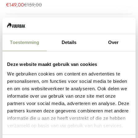
Aanbiedingsprijs
Normale prijs
€149,00
€159,00
Aantal verlagen
Aantal verlagen
Toestemming
Details
Over
TOEVOEGEN AAN WINKELWAGEN
Deze website maakt gebruik van cookies
We gebruiken cookies om content en advertenties te
personaliseren, om functies voor social media te bieden
en om ons websiteverkeer te analyseren. Ook delen we
informatie over uw gebruik van onze site met onze
Keramische airfryer / hete luchtfriteuse Wartmann WM
partners voor social media, adverteren en analyse. Deze
partners kunnen deze gegevens combineren met andere
2203AF
informatie die u aan ze heeft verstrekt of die ze hebben
Voor gezonder bakken, grillen, roasten en "frituren" Een
verzameld op basis van uw gebruik van hun services.
alleskunner die meer smaak aan tafel brengt!
Dit nieuwste model heeft een keramische coating