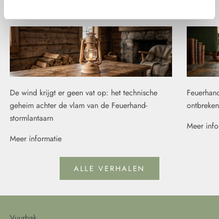
Vuurverhalen
De wind krijgt er geen vat op: het technische
Feuerhand
geheim achter de vlam van de Feuerhand-
ontbreken
stormlantaarn
Meer info
Meer informatie
ALLE VERHALEN
Vuurbak