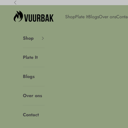
Naar inhoud
Vorige
Vuurbak
Shop
Plate It
Blogs
Over ons
Conta
Shop
Plate It
Blogs
Over ons
Contact