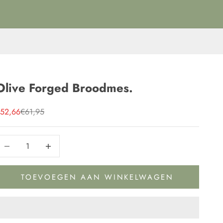
Olive Forged Broodmes.
anbiedingsprijs
Normale prijs
52,66
€61,95
antal verlagen
Aantal verlagen
TOEVOEGEN AAN WINKELWAGEN