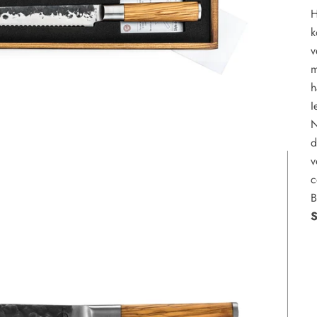
H
k
v
m
h
I
N
d
v
c
B
S