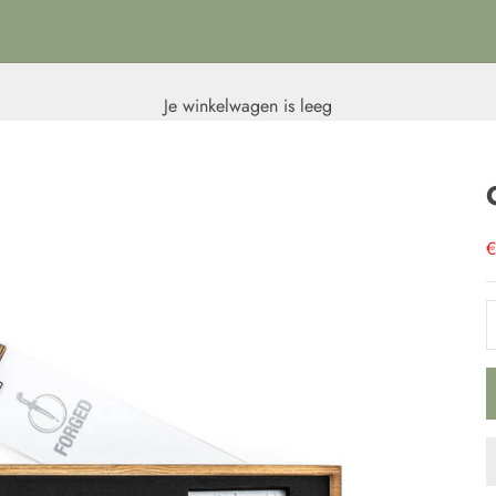
Je winkelwagen is leeg
A
€
A