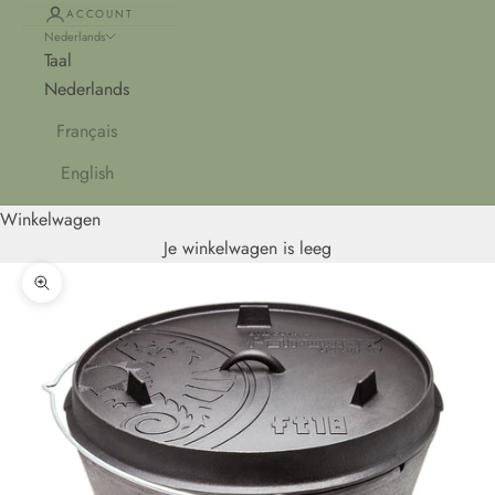
ACCOUNT
Nederlands
Taal
Nederlands
Français
English
Winkelwagen
Je winkelwagen is leeg
In-/uitzoomen