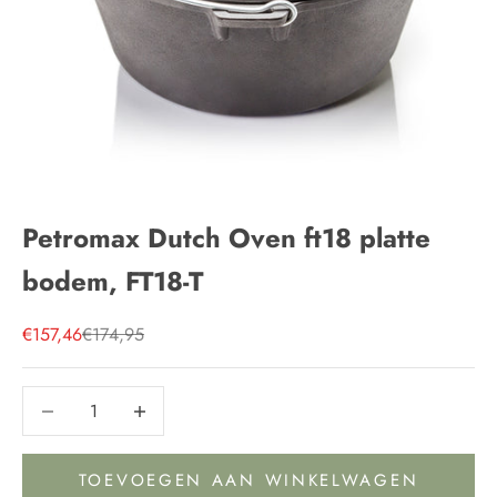
Petromax Dutch Oven ft18 platte
bodem, FT18-T
Aanbiedingsprijs
Normale prijs
€157,46
€174,95
Aantal verlagen
Aantal verlagen
TOEVOEGEN AAN WINKELWAGEN