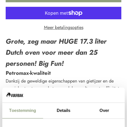
Meer betalingsopties
Grote, zeg maar HUGE 17.3 liter
Dutch oven voor meer dan 25
personen! Big Fun!
Petromax-kwaliteit
Dankzij de geweldige eigenschappen van gietijzer en de
speciale structuur van het oppervlak, wordt warmte efficiënt
opgeslagen en verdeeld. Het voorbehandelde oppervlak
(pre-seasoned) maakt een eerste seasoning overbodig en de
stevige Dutch oven kan meteen worden gebruikt. In de open
Toestemming
Details
Over
lucht wordt het gebruikt op een open vuur of met houtskool
en briketten. De opstaande rand van het deksel maakt het