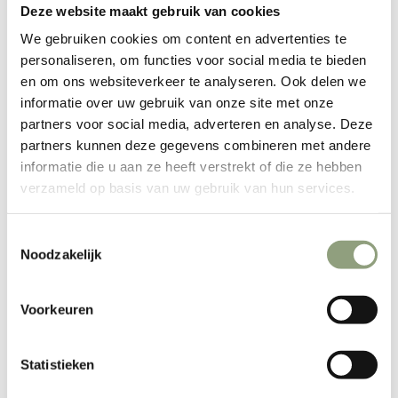
Deze website maakt gebruik van cookies
mogelijk om ook houtskool of briketten op de Dutch oven te
plaatsen. De Dutch oven wordt dus van alle kanten
We gebruiken cookies om content en advertenties te
personaliseren, om functies voor social media te bieden
verwarmd en is daarom heel geschikt voor het bakken van
en om ons websiteverkeer te analyseren. Ook delen we
brood.
informatie over uw gebruik van onze site met onze
Eigenschappen
partners voor social media, adverteren en analyse. Deze
Geschikt voor 20+ personen.
partners kunnen deze gegevens combineren met andere
Zeer robuust en multifunctioneel.
informatie die u aan ze heeft verstrekt of die ze hebben
Uniek ontwerp en nette afwerking.
verzameld op basis van uw gebruik van hun services.
Talrijke bereidingsmogelijkheden en kookmethodes.
Platte bodem.
Toestemmingsselectie
Recht opstaande rand op de deksel waardoor er geen as
Noodzakelijk
in de pan valt als je tijdens het koken onder de deksel
kijkt.
Voorkeuren
Deksel ook als pan te gebruiken.
Met opening voor thermometer en ontluchting.
Pre-seasoned, klaar voor gebruik.
Statistieken
Specificaties: