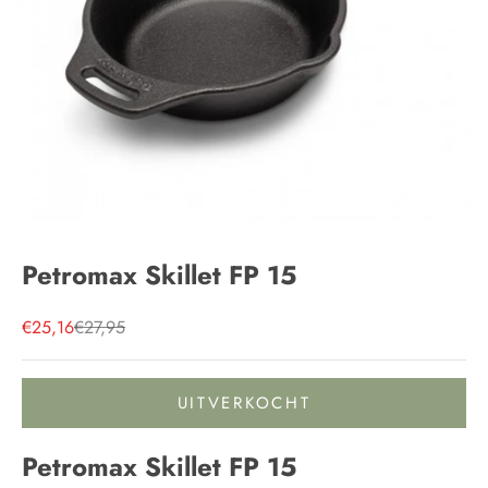
Petromax Skillet FP 15
Aanbiedingsprijs
Normale prijs
€25,16
€27,95
UITVERKOCHT
Petromax Skillet FP 15