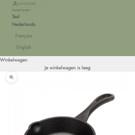
ACCOUNT
Nederlands
Taal
Nederlands
Français
English
Winkelwagen
Je winkelwagen is leeg
In-/uitzoomen