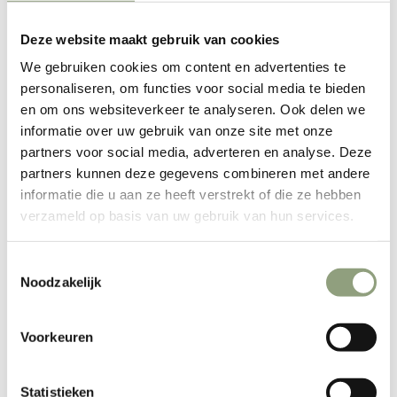
Onderhoud van gietijzer
Onderhoud van Gietijzer
Deze website maakt gebruik van cookies
We gebruiken cookies om content en advertenties te
Gietijzer heeft de eigenschap om te gaan roesten wanneer
personaliseren, om functies voor social media te bieden
deze niet goed in het vet staan. Wanneer de pan veel
en om ons websiteverkeer te analyseren. Ook delen we
gebruikt wordt zal de pan uit eindelijk zijn vetlaag verliezen
informatie over uw gebruik van onze site met onze
en gaan roesten. Dit is makkelijk te voorkopen/ optelossen
partners voor social media, adverteren en analyse. Deze
door na het gebruik van de pan een klein laagje olie aan te
partners kunnen deze gegevens combineren met andere
brengen en dit uit te vijven met keukenpapier. Soms is het
informatie die u aan ze heeft verstrekt of die ze hebben
niet te vorkomen dat de pan roest maar dit is gemakkelijk op
verzameld op basis van uw gebruik van hun services.
te lossen door de pan te seasonen.
Hoe season je een pan?
Toestemmingsselectie
Maak de geroeste pan goed schoon met een spons op
Noodzakelijk
schoonmaak matje.
Wanneer de pan zeer erg geroest is gebruik dan bij het
Voorkeuren
schoonmaken azijn en zout.
Wanneer de meeste oppervlakkige roest uit de pan is
Statistieken