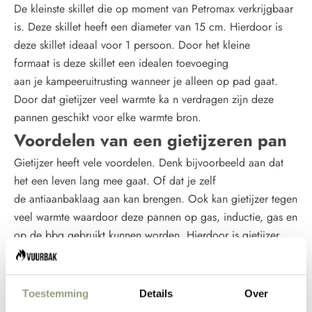
De kleinste
skillet
die op moment van
Petromax
verkrijgbaar
is. Deze
skillet
heeft een diameter van 15 cm. Hierdoor is
deze
skillet
ideaal voor 1 persoon. Door het
kleine
formaat
is deze
skillet
een
idealen
toevoeging
aan
je
kampeeruitrusting
wanneer
je alleen op pad gaat.
Door dat gietijzer veel warmte ka n verdragen zijn deze
pannen geschikt voor elke warmte bron.
Voordelen van een gietijzeren pan
Gietijzer heeft vele voordelen. Denk bijvoorbeeld aan dat
het een leven lang mee gaat. Of dat je zelf
de
antiaanbaklaag
aan kan brengen. Ook kan gietijzer tegen
veel warmte waardoor deze pannen op gas, inductie, gas en
op de
bbq
gebruikt kunnen worden. Hierdoor is gietijzer
dus ideaal voor het buiten
koken, maar
ook om binnen huis
te gebruiken. Zo hoef je maar een pan aan te schaffen voor
binnen en buiten!
Toestemming
Details
Over