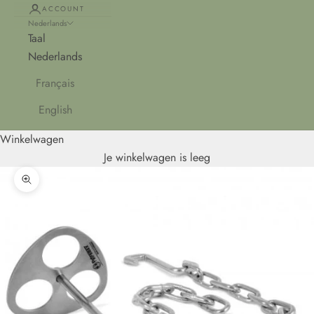
ACCOUNT
Nederlands
Taal
Nederlands
Français
English
Winkelwagen
Je winkelwagen is leeg
In-/uitzoomen