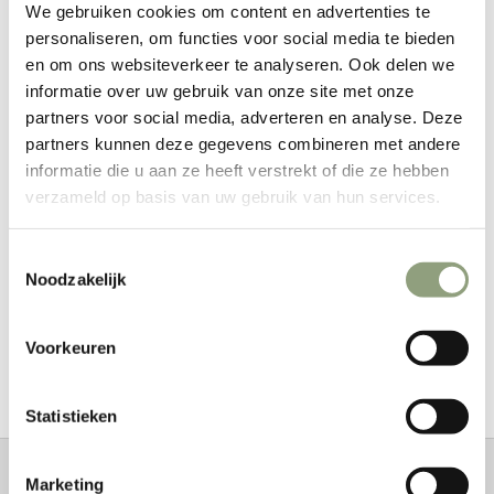
We gebruiken cookies om content en advertenties te
personaliseren, om functies voor social media te bieden
en om ons websiteverkeer te analyseren. Ook delen we
TOEVOEGEN AAN WINKELWAGEN
informatie over uw gebruik van onze site met onze
partners voor social media, adverteren en analyse. Deze
partners kunnen deze gegevens combineren met andere
informatie die u aan ze heeft verstrekt of die ze hebben
Meer betalingsopties
verzameld op basis van uw gebruik van hun services.
Base camp Set -Up - set.
Toestemmingsselectie
De Petromax D ring en de Helko werk HUDSON BAY
Noodzakelijk
CAMP HATCHET.
Maak deze set completer met
de Nordic pocket
Voorkeuren
chainsaw.
Outback delights.
Statistieken
Marketing