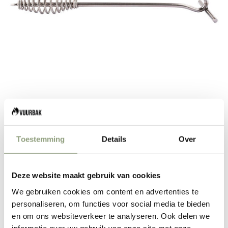
Toestemming
Details
Over
The windmill rvs deksellifter 35 cm
Aanbiedingsprijs
Normale prijs
€8,00
€10,00
Deze website maakt gebruik van cookies
We gebruiken cookies om content en advertenties te
Aantal verlagen
Aantal verlagen
personaliseren, om functies voor social media te bieden
en om ons websiteverkeer te analyseren. Ook delen we
informatie over uw gebruik van onze site met onze