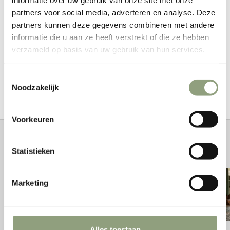
TOEVOEGEN AAN WINKELWAGEN
partners voor social media, adverteren en analyse. Deze
partners kunnen deze gegevens combineren met andere
informatie die u aan ze heeft verstrekt of die ze hebben
verzameld op basis van uw gebruik van hun services.
RVS Deksel-lifter, een veilige en onmisbare accessoire voor
Toestemmingsselectie
bij een Dutch Oven. Voorzien van handige coolgrip.
Noodzakelijk
Voorkeuren
Vuurverhalen
Statistieken
Marketing
Alles toestaan