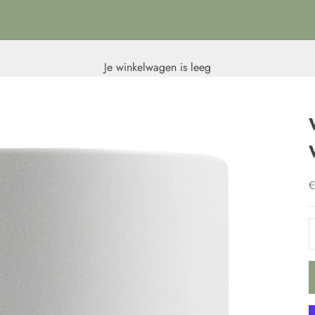
Je winkelwagen is leeg
A
€
A