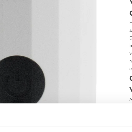
H
s
D
b
v
n
e
M
W
v
H
o