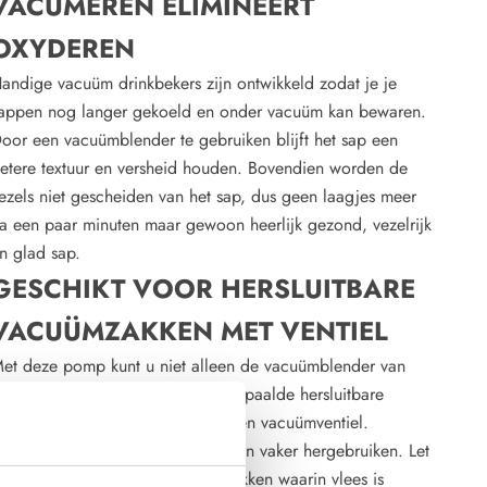
VACUMEREN ELIMINEERT
OXYDEREN
andige vacuüm drinkbekers zijn ontwikkeld zodat je je
appen nog langer gekoeld en onder vacuüm kan bewaren.
oor een vacuümblender te gebruiken blijft het sap een
etere textuur en versheid houden. Bovendien worden de
ezels niet gescheiden van het sap, dus geen laagjes meer
a een paar minuten maar gewoon heerlijk gezond, vezelrijk
n glad sap.
GESCHIKT VOOR HERSLUITBARE
VACUÜMZAKKEN MET VENTIEL
et deze pomp kunt u niet alleen de vacuümblender van
artmann vacumeren maar ook bepaalde hersluitbare
acuümzakken met ziploc sluiting en vacuümventiel.
ierdoor kunt u deze vacuümzakken vaker hergebruiken. Let
p: wij raden het af om vacuümzakken waarin vlees is