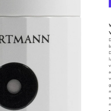
D
b
D
l
v
a
v
g
m
s
m