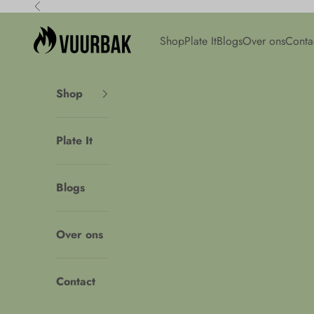
Naar inhoud
Vorige
Vuurbak
Shop
Plate It
Blogs
Over ons
Conta
Shop
Plate It
Blogs
Over ons
Contact