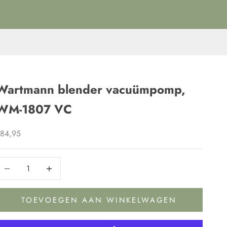
Wartmann blender vacuümpomp,
WM-1807 VC
anbiedingsprijs
84,95
antal verlagen
Aantal verlagen
TOEVOEGEN AAN WINKELWAGEN