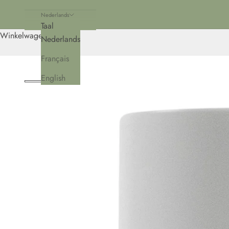
Nederlands
Taal
Winkelwagen
Nederlands
Français
English