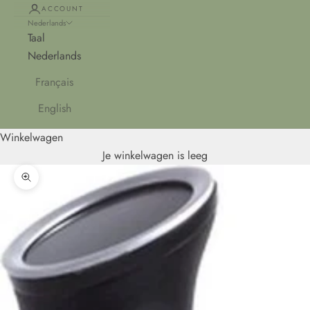
ACCOUNT
Nederlands
Taal
Nederlands
Français
English
Winkelwagen
Je winkelwagen is leeg
In-/uitzoomen