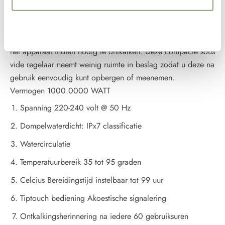
in op de gewenste tijd en temperatuur. Een pieptoon geeft
aan wanneer u uw gerecht in het water kunt doen. Na iedere
Weigeren
60 gebruiksuren herinnert de sous vide regelaar u eraan om
het apparaat indien nodig te ontkalken. Deze compacte sous
vide regelaar neemt weinig ruimte in beslag zodat u deze na
gebruik eenvoudig kunt opbergen of meenemen.
Vermogen 1000.0000 WATT
Spanning 220-240 volt @ 50 Hz
Dompelwaterdicht: IPx7 classificatie
Watercirculatie
Temperatuurbereik 35 tot 95 graden
Celcius Bereidingstijd instelbaar tot 99 uur
Tiptouch bediening Akoestische signalering
Ontkalkingsherinnering na iedere 60 gebruiksuren