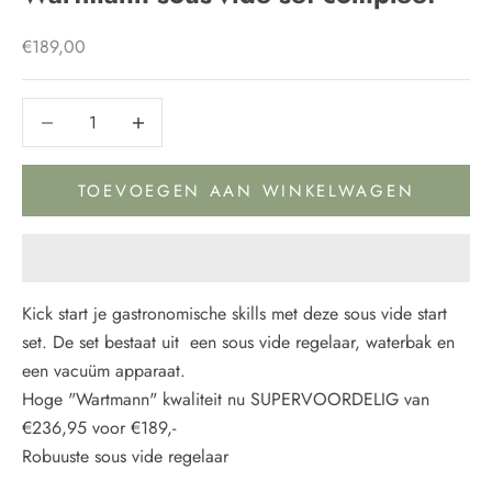
Aanbiedingsprijs
€189,00
Aantal verlagen
Aantal verlagen
TOEVOEGEN AAN WINKELWAGEN
Kick start je gastronomische skills met deze sous vide start
set. De set bestaat uit een sous vide regelaar, waterbak en
een vacuüm apparaat.
Hoge "Wartmann" kwaliteit nu SUPERVOORDELIG van
€236,95 voor €189,-
Robuuste sous vide regelaar