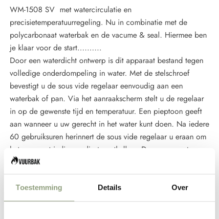
WM-1508 SV met watercirculatie en
precisietemperatuurregeling. Nu in combinatie met de
polycarbonaat waterbak en de vacume & seal. Hiermee ben
je klaar voor de start..........
Door een waterdicht ontwerp is dit apparaat bestand tegen
volledige onderdompeling in water. Met de stelschroef
bevestigt u de sous vide regelaar eenvoudig aan een
waterbak of pan. Via het aanraakscherm stelt u de regelaar
in op de gewenste tijd en temperatuur. Een pieptoon geeft
aan wanneer u uw gerecht in het water kunt doen. Na iedere
60 gebruiksuren herinnert de sous vide regelaar u eraan om
het apparaat indien nodig te ontkalken. Deze compacte sous
vide regelaar neemt weinig ruimte in beslag zodat u deze na
gebruik eenvoudig kunt opbergen of meenemen.
Vermogen 1000.0000 WATT
Toestemming
Details
Over
Spanning 220-240 volt @ 50 Hz