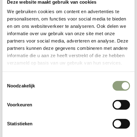
Dompelwaterdicht: IPx7 classificatie
Deze website maakt gebruik van cookies
We gebruiken cookies om content en advertenties te
Watercirculatie
personaliseren, om functies voor social media te bieden
Temperatuurbereik 35 tot 95 graden
en om ons websiteverkeer te analyseren. Ook delen we
informatie over uw gebruik van onze site met onze
Celcius Bereidingstijd instelbaar tot 99 uur
partners voor social media, adverteren en analyse. Deze
Tiptouch bediening Akoestische signalering
partners kunnen deze gegevens combineren met andere
informatie die u aan ze heeft verstrekt of die ze hebben
Ontkalkingsherinnering na iedere 60 gebruiksuren
verzameld op basis van uw gebruik van hun services.
Certificering: CE, GS Specificaties (algemeen)
Toestemmingsselectie
Noodzakelijk
Vacuümapparaat, WM-2005-EC Slim,
Zwart Inclusief een set van 50 medium en
Voorkeuren
een set van 450 small vacume zakken!
Statistieken