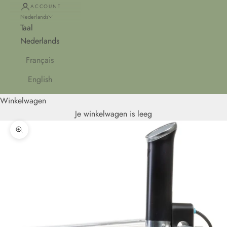
ACCOUNT
Nederlands
Taal
Nederlands
Français
English
Winkelwagen
Je winkelwagen is leeg
In-/uitzoomen