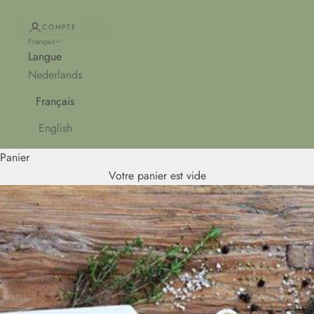
COMPTE
Français
Langue
Nederlands
Français
English
Panier
Votre panier est vide