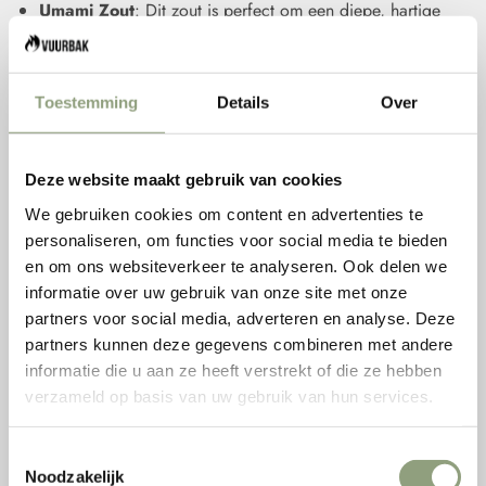
Umami Zout
: Dit zout is perfect om een diepe, hartige
smaak aan je gerechten toe te voegen.
Steenzout
: Gebruik het als finishing touch op vlees, vis
of groenten voor een subtiele, maar rijke smaak. Ook
Toestemming
Details
Over
uniek om met steenzout je coctails uniek te maken, wat
dacht je van snippers zwart steenzout erop, een beetje
een zwavelsmaak, heel bijzonder
Deze website maakt gebruik van cookies
Verse Kruiden: De Basis van Elke Smaakvolle
We gebruiken cookies om content en advertenties te
Maaltijd
personaliseren, om functies voor social media te bieden
en om ons websiteverkeer te analyseren. Ook delen we
Verse kruiden zijn essentieel voor elke keuken en voegen
informatie over uw gebruik van onze site met onze
een levendige smaak en aroma toe aan je gerechten. Bij
partners voor social media, adverteren en analyse. Deze
Vuurbak.nl stimuleren we het gebruik van verse kruiden, of
partners kunnen deze gegevens combineren met andere
je nu kiest voor verse kruiden uit de supermarkt of ze zelf
informatie die u aan ze heeft verstrekt of die ze hebben
droogt met onze voedseldehydrators van Wartmann.
verzameld op basis van uw gebruik van hun services.
Voedseldehydrators
van Wartmann
: Droog je eigen
kruiden en geniet het hele jaar door van hun smaak. Deze
Toestemmingsselectie
dehydrators zijn eenvoudig in gebruik en behouden de
Noodzakelijk