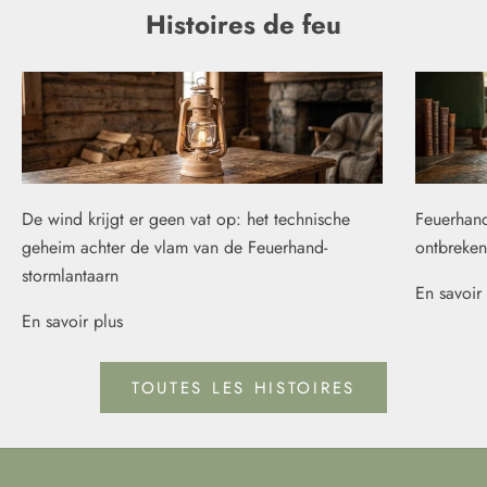
Histoires de feu
De wind krijgt er geen vat op: het technische
Feuerhand
geheim achter de vlam van de Feuerhand-
ontbreken
stormlantaarn
En savoir 
En savoir plus
TOUTES LES HISTOIRES