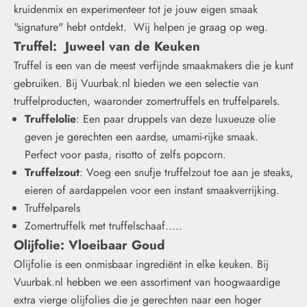
kruidenmix en experimenteer tot je jouw eigen smaak
"signature" hebt ontdekt. Wij helpen je graag op weg.
Truffel
: Juweel van de Keuken
Truffel is een van de meest verfijnde smaakmakers die je kunt
gebruiken. Bij Vuurbak.nl bieden we een selectie van
truffelproducten, waaronder zomertruffels en truffelparels.
Truffelolie
: Een paar druppels van deze luxueuze olie
geven je gerechten een aardse, umami-rijke smaak.
Perfect voor pasta, risotto of zelfs popcorn.
Truffelzout
: Voeg een snufje truffelzout toe aan je steaks,
eieren of aardappelen voor een instant smaakverrijking.
Truffelparels
Zomertruffelk met truffelschaaf.....
Olijfolie
: Vloeibaar Goud
Olijfolie is een onmisbaar ingrediënt in elke keuken. Bij
Vuurbak.nl hebben we een assortiment van hoogwaardige
extra vierge olijfolies die je gerechten naar een hoger