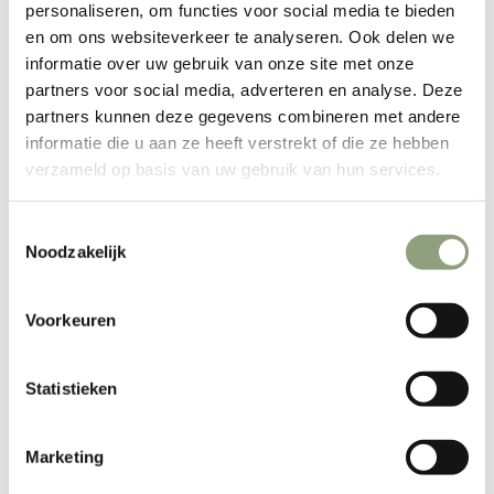
personaliseren, om functies voor social media te bieden
EN RUPTURE
en om ons websiteverkeer te analyseren. Ook delen we
informatie over uw gebruik van onze site met onze
partners voor social media, adverteren en analyse. Deze
partners kunnen deze gegevens combineren met andere
informatie die u aan ze heeft verstrekt of die ze hebben
verzameld op basis van uw gebruik van hun services.
Toestemmingsselectie
Noodzakelijk
Bouchon de réserve
Théière en émail Barebones
Petromax Perkomax
Prix de vente
Prix normal
A partir de €46,00
€58,00
Voorkeuren
Prix de vente
Prix normal
€4,46
€4,95
Statistieken
EN RUPTURE
Marketing