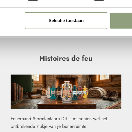
n Buren Plaid van Zijdezacht
wol in 6 actuele kleuren
Prix de vente
€64,00
Selectie toestaan
Histoires de feu
Feuerhand Stormlantaarn Dit is misschien wel het
ontbrekende stukje van je buitenruimte