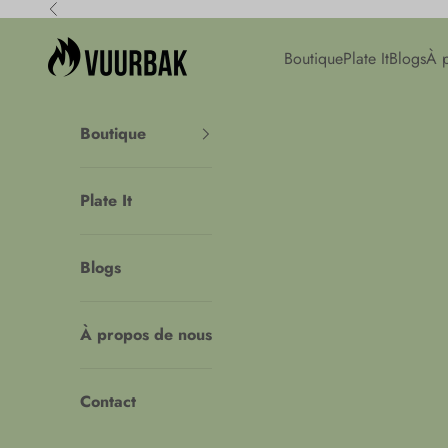
Passer au contenu
Précédent
Vuurbak
Boutique
Plate It
Blogs
À 
Boutique
Plate It
Blogs
À propos de nous
Contact