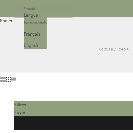
Français
Langue
Panier
Nederlands
Français
English
ACCUEIL
SHOP
Filtres
Foyer