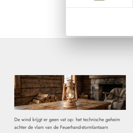
Lichte va
Prix de vente
Prix normal
€124,00
€129,00
Alpaca
Weigeren
De wind krijgt er geen vat op: het technische geheim
achter de vlam van de Feuerhand-stormlantaarn