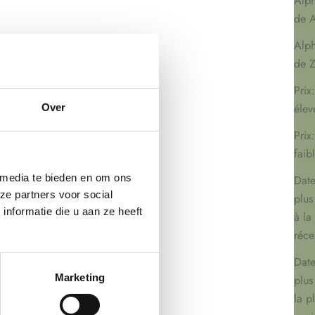
Alph
de A
Alph
de Z
Prix
élev
Over
Prix
faib
 media te bieden en om ons
Date
ze partners voor social
plus
nformatie die u aan ze heeft
à la
réce
Date
Marketing
plus
la p