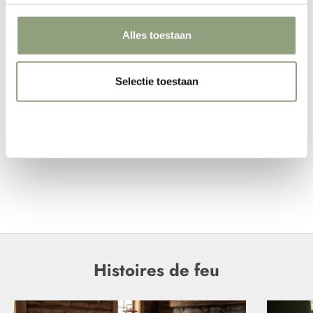
Alles toestaan
Selectie toestaan
Weigeren
Des voisins. Bonnet chaud
pour femme
Prix de vente
Prix normal
€81,00
€89,95
Histoires de feu