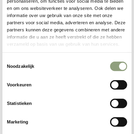
personaliseren, om functies voor social media te bieden
en om ons websiteverkeer te analyseren. Ook delen we
informatie over uw gebruik van onze site met onze
partners voor social media, adverteren en analyse. Deze
partners kunnen deze gegevens combineren met andere
informatie die u aan ze heeft verstrekt of die ze hebben
verzameld op basis van uw gebruik van hun services.
Toestemmingsselectie
Noodzakelijk
Des voisins. Coussin de
Des voisins. Coussin XL en
Voorkeuren
chaise en peau de mouton
fourrure bouclée 80x80 cm
islandais
Prix de vente
€159,00
Statistieken
Prix de vente
€44,00
Marketing