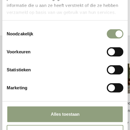
informatie die u aan ze heeft verstrekt of die ze hebben
Ciseaux Barebones grands
verzameld op basis van uw gebruik van hun services.
Toestemmingsselectie
Noodzakelijk
Histoires de feu
Voorkeuren
Statistieken
Marketing
De wind krijgt er geen vat op: het technische
Feuerhand
geheim achter de vlam van de Feuerhand-
ontbreken
Alles toestaan
stormlantaarn
En savoir 