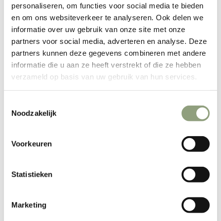
personaliseren, om functies voor social media te bieden
combustible pour une
en om ons websiteverkeer te analyseren. Ook delen we
informatie over uw gebruik van onze site met onze
flexibilité de cuisson maximale
partners voor social media, adverteren en analyse. Deze
partners kunnen deze gegevens combineren met andere
Commencez au bois ou au
informatie die u aan ze heeft verstrekt of die ze hebben
verzameld op basis van uw gebruik van hun services.
charbon de bois ou au gaz avec
le brûleur à gaz Ooni (vendu
Toestemmingsselectie
Noodzakelijk
séparément).
Atteint 500°C (950°F) en 15
Voorkeuren
minutes, pour une pizza fraîche
Statistieken
cuite sur pierre en seulement 60
Marketing
secondes.