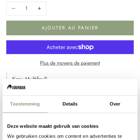
Diminuer la quantité
Diminuer la quantité
AJOUTER AU PANIER
Plus de moyens de paiement
Karu Multifeul!
Transformez votre jardin en
PIZZA HUT avec l'incroyable
Toestemming
Details
Over
Ooni Karu
Deze website maakt gebruik van cookies
Plusieurs options de
We gebruiken cookies om content en advertenties te