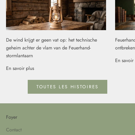
De wind krijgt er geen vat op: het technische
Feuerhand
geheim achter de vlam van de Feuerhand-
ontbreken
stormlantaarn
En savoir 
En savoir plus
TOUTES LES HISTOIRES
Foyer
Contact