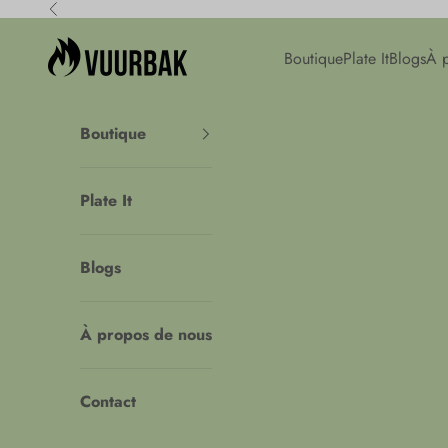
Passer au contenu
Précédent
Vuurbak
Boutique
Plate It
Blogs
À 
Boutique
Plate It
Blogs
À propos de nous
Contact