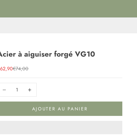
Acier à aiguiser forgé VG10
rix de vente
Prix normal
62,90
€74,00
iminuer la quantité
Diminuer la quantité
AJOUTER AU PANIER