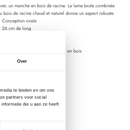
vec un manche en bois de racine. La lame brute combinée
u bois de racine chaud et naturel donne un aspect robuste.
Conception ovale
26 cm de long
Poids 430 grammes
Fait main
Emballé dans une luxueuse boîte en bois
Over
 media te bieden en om ons
ze partners voor social
nformatie die u aan ze heeft