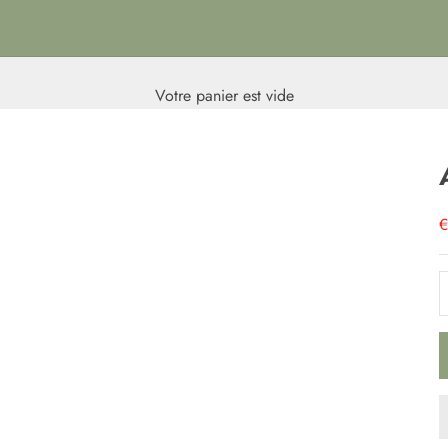
Votre panier est vide
P
€
D