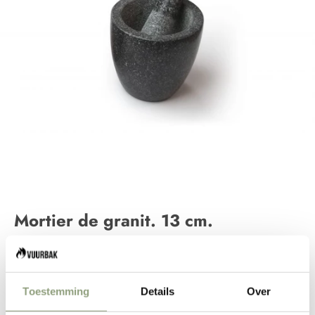
Mortier de granit. 13 cm.
Suppléments
Prix de vente
Prix normal
€16,00
€21,95
Toestemming
Details
Over