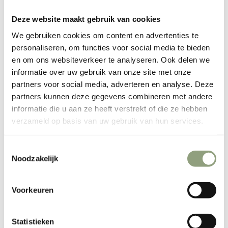
EN RUPTURE
Deze website maakt gebruik van cookies
We gebruiken cookies om content en advertenties te
Ce mortier en granit lourd d'Inno Cuisinno est parfait pour
personaliseren, om functies voor social media te bieden
broyer des herbes, des épices, de l'ail et plus encore. Grâce
en om ons websiteverkeer te analyseren. Ook delen we
au granit dur, il est facile de moudre des ingrédients durs
informatie over uw gebruik van onze site met onze
tels que des grains de poivre, du cumin et bien plus encore,
partners voor social media, adverteren en analyse. Deze
et le broyage libère de manière optimale l'arôme et la
partners kunnen deze gegevens combineren met andere
saveur. Utilisez également le mortier pour le pesto, la pâte
informatie die u aan ze heeft verstrekt of die ze hebben
de curry, la mayonnaise à l'ail et les vinaigrettes. Laver le
verzameld op basis van uw gebruik van hun services.
mortier à la main après utilisation, sans détergent.
Caractéristiques les plus importantes :
Toestemmingsselectie
Granit lourd
Noodzakelijk
Pour broyer de petites quantités d'herbes, d'épices, d'ail
et plus encore
Voorkeuren
Également utile pour préparer du pesto, de la pâte de
curry, de la mayonnaise et des vinaigrettes.
Laver à la main sans détergent
Statistieken