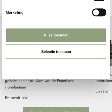
Marketing
Histoires de feu
Alles toestaan
Selectie toestaan
Weigeren
De wind krijgt er geen vat op: het technische
Feuerhand
geheim achter de vlam van de Feuerhand-
ontbreken
stormlantaarn
En savoir 
En savoir plus