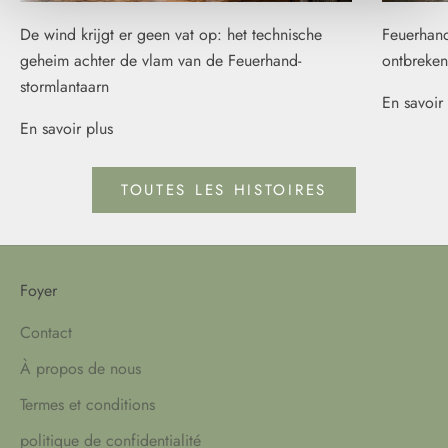
De wind krijgt er geen vat op: het technische
Feuerhand
geheim achter de vlam van de Feuerhand-
ontbreken
stormlantaarn
En savoir 
En savoir plus
TOUTES LES HISTOIRES
Foyer
Contact
À propos de nous
Termes et conditions
politique de confidentialité