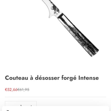
Couteau à désosser forgé Intense
Prix de vente
Prix normal
€52,66
€61,95
Diminuer la quantité
Diminuer la quantité