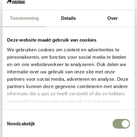
AJOUTER AU PANIER
Toestemming
Details
Over
Deze website maakt gebruik van cookies
Le couteau à désosser Forged Intense est idéal pour couper
We gebruiken cookies om content en advertenties te
la viande des os, retirer la peau de la viande et couper de
personaliseren, om functies voor social media te bieden
plus gros morceaux de viande en portions. Les couteaux de
en om ons websiteverkeer te analyseren. Ook delen we
la série Forged Intense ont un caractère robuste et sont
informatie over uw gebruik van onze site met onze
fabriqués à la main. Cela rend chaque couteau unique. Le
partners voor social media, adverteren en analyse. Deze
partners kunnen deze gegevens combineren met andere
manche des couteaux Forged Intense est en acier
informatie die u aan ze heeft verstrekt of die ze hebben
inoxydable courbé. La différence avec la série Brute est que
verzameld op basis van uw gebruik van hun services.
la tête est fermée (partie entre la lame et le manche). Le
manche est ouvert à l'arrière, ce qui permet aux couteaux de
Toestemmingsselectie
conserver leur aspect grossier et industriel.
Noodzakelijk
Fabriqué en acier japonais