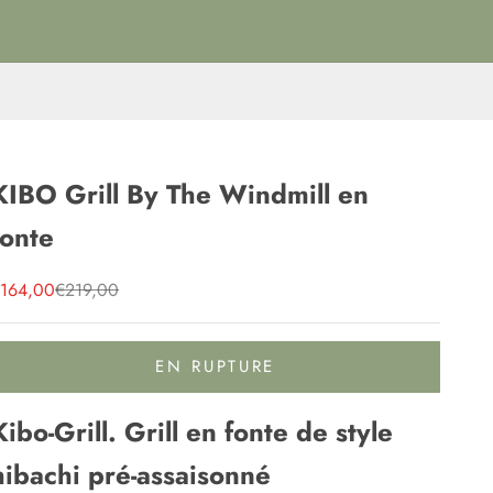
KIBO Grill By The Windmill en
fonte
rix de vente
Prix normal
164,00
€219,00
EN RUPTURE
Kibo-Grill. Grill en fonte de style
hibachi pré-assaisonné