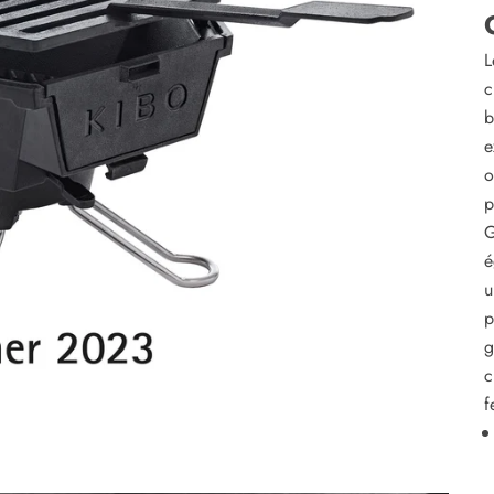
L
c
b
e
o
p
G
é
u
p
g
c
f