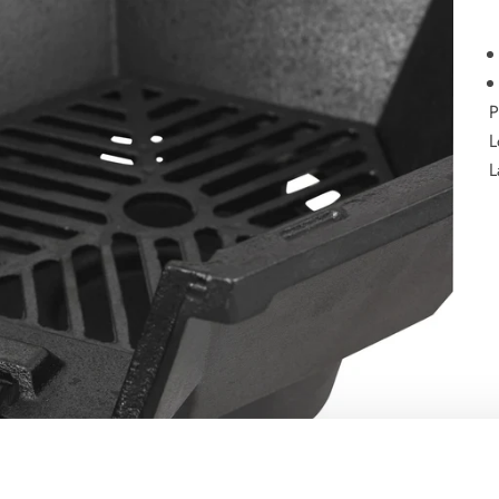
P
L
L