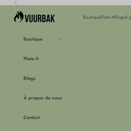
Passer au contenu
Précédent
Vuurbak
Boutique
Plate It
Blogs
À 
Boutique
Plate It
Blogs
À propos de nous
Contact