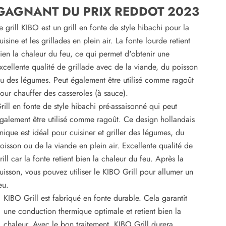
GAGNANT DU PRIX REDDOT 2023
e grill KIBO est un grill en fonte de style hibachi pour la
uisine et les grillades en plein air. La fonte lourde retient
ien la chaleur du feu, ce qui permet d'obtenir une
xcellente qualité de grillade avec de la viande, du poisson
u des légumes. Peut également être utilisé comme ragoût
our chauffer des casseroles (à sauce).
rill en fonte de style hibachi pré-assaisonné qui peut
galement être utilisé comme ragoût. Ce design hollandais
nique est idéal pour cuisiner et griller des légumes, du
oisson ou de la viande en plein air. Excellente qualité de
rill car la fonte retient bien la chaleur du feu. Après la
uisson, vous pouvez utiliser le KIBO Grill pour allumer un
eu.
KIBO Grill est fabriqué en fonte durable. Cela garantit
une conduction thermique optimale et retient bien la
chaleur. Avec le bon traitement, KIBO Grill durera