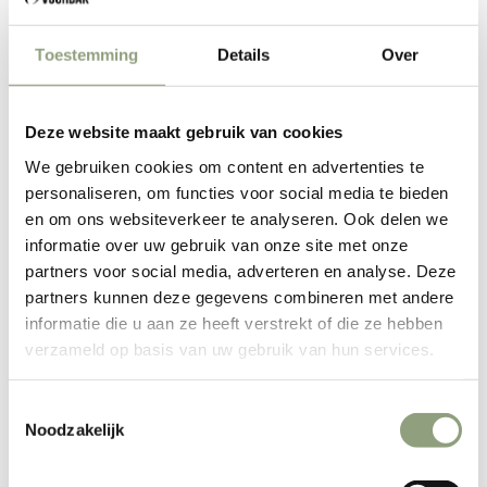
AJOUTER AU PANIER
Toestemming
Details
Over
La hache brutale, le couperet asiatique. L'outil parfait
Deze website maakt gebruik van cookies
au look "brutal" génial.
We gebruiken cookies om content en advertenties te
personaliseren, om functies voor social media te bieden
Le couperet asiatique forgé olive | hachoir | La hachette a
en om ons websiteverkeer te analyseren. Ook delen we
un aspect très robuste du fait de la finition de la lame de la
informatie over uw gebruik van onze site met onze
hachette.
partners voor social media, adverteren en analyse. Deze
partners kunnen deze gegevens combineren met andere
Le couteau à découper est en acier inoxydable avec un
informatie die u aan ze heeft verstrekt of die ze hebben
manche en bois d'olivier et est fabriqué à la main. La lame a
verzameld op basis van uw gebruik van hun services.
une épaisseur de 4 mm et ne passe pas au lave-vaisselle
Toestemmingsselectie
Noodzakelijk