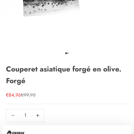
Aller à l'élément 1
Aller à l'élément 2
Couperet asiatique forgé en olive.
Forgé
Prix de vente
Prix normal
€84,96
€99,95
Diminuer la quantité
Diminuer la quantité