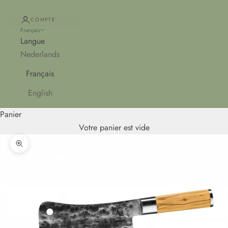
COMPTE
Français
Langue
Nederlands
Français
English
Panier
Votre panier est vide
Zoomer sur l'image