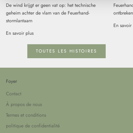
De wind krijgt er geen vat op: het technische
Feuerhand
geheim achter de vlam van de Feuerhand-
ontbreken
stormlantaarn
En savoir 
En savoir plus
TOUTES LES HISTOIRES
Foyer
Contact
À propos de nous
Termes et conditions
politique de confidentialité