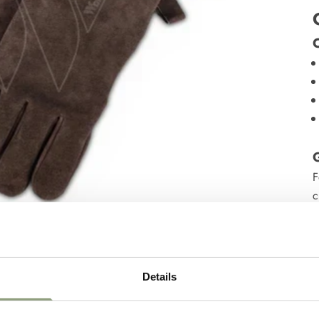
C
F
c
p
f
t
r
Details
v
"