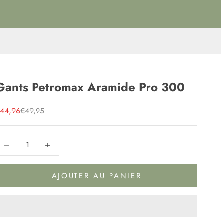
Gants Petromax Aramide Pro 300
rix de vente
Prix normal
44,96
€49,95
iminuer la quantité
Diminuer la quantité
AJOUTER AU PANIER