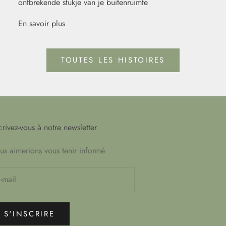
ontbrekende stukje van je buitenruimte
En savoir plus
TOUTES LES HISTOIRES
crivez-vous à notre newsletter
s aimerions vous tenir informé
S'INSCRIRE