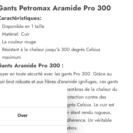
Gants Petromax Aramide Pro 300
aractéristiques:
Disponible en 1 taille
Matériel: Cuir
La couleur rouge
Résistant à la chaleur jusqu'à 300 degrés Celsius
maximum
Gants Aramide Pro 300 :
oyer en toute sécurité avec les gants Pro 300. Grâce au
uir brut robuste et aux fibres d'aramide ignifuges, ces gants
rotègent vos mains, poignets et avant-bras de la chaleur du
eu de camp. Convient pour une protection contre des
empératures allant jusqu'à 300 degrés Celsius. Le cuir est
obuste et agréable à porter. Le cuir étant rendu rugueux,
Over
ous bénéficiez d'une très bonne adhérence. Un véritable
must have" pour les maîtres du Firebox.