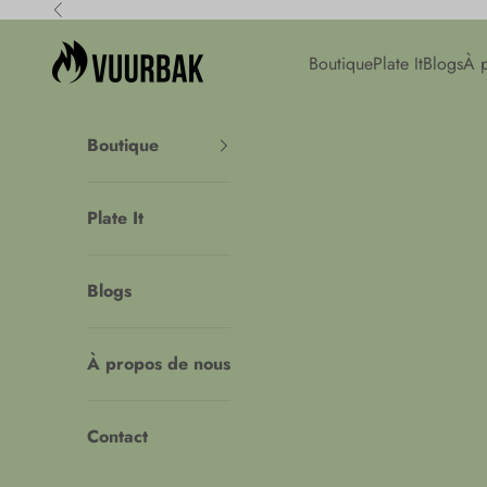
Passer au contenu
Précédent
Vuurbak
Boutique
Plate It
Blogs
À 
Boutique
Plate It
Blogs
À propos de nous
Contact