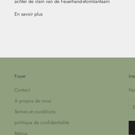
achter de vlam van de Feuerhand-stormlantaarn
En savoir plus
Foyer
Ins
Contact
Nou
À propos de nous
Termes et conditions
politique de confidentialité
Retour