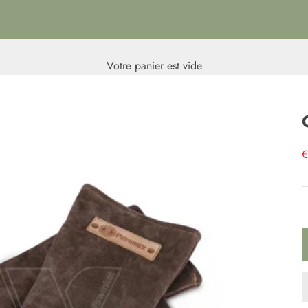
Votre panier est vide
P
€
D