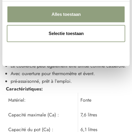
Très robuste et multifonctionnel.
Design unique et finition soignée.
Alles toestaan
De nombreuses options de préparation et méthodes de
cuisson.
Selectie toestaan
Fond plat pour votre plancha, à la planoha
Bord droit et vertical sur le couvercle afin qu'aucune
cendre ne tombe dans la poêle lorsque vous regardez
Weigeren
sous le couvercle pendant la cuisson.
Le couvercle peut également être utilisé comme casserole.
Avec ouverture pour thermomètre et évent.
pré-assaisonné, prêt à l’emploi.
Caractéristiques:
Matériel:
Fonte
Capacité maximale (Ca) :
7,6 litres
Capacité du pot (Ca) :
6,1 litres