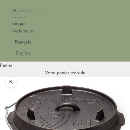
COMPTE
Français
Langue
Nederlands
Français
English
Panier
Votre panier est vide
Zoomer sur l'image