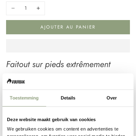
Diminuer la quantité
Diminuer la quantité
AJOUTER AU PANIER
Faitout sur pieds extrêmement
résistant de 6,1 litres Pour 4 à 8
personnes
Toestemming
Details
Over
Le faitout Petromax possède des détails ingénieux qui
le rendent facile à manipuler et vous offrent une
Deze website maakt gebruik van cookies
excellente expérience culinaire. Le faitout peut être
We gebruiken cookies om content en advertenties te
soulevé en toute sécurité grâce à une poignée robuste,