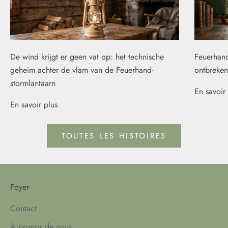
De wind krijgt er geen vat op: het technische
Feuerhand
geheim achter de vlam van de Feuerhand-
ontbreken
stormlantaarn
En savoir 
En savoir plus
TOUTES LES HISTOIRES
Foyer
Contact
À propos de nous