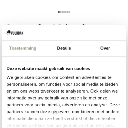
Aller à l'élément 1
Aller à l'élément 2
Aller à l'élément 3
Aller à l'élément 4
Aller à l'élément 5
Aller à l'élément 6
Aller à l'élément 7
Couperet forgé Sebra alias
Couperet asiatique
Toestemming
Details
Over
Prix de vente
Prix normal
€84,96
€99,95
Diminuer la quantité
Diminuer la quantité
Deze website maakt gebruik van cookies
We gebruiken cookies om content en advertenties te
personaliseren, om functies voor social media te bieden
AJOUTER AU PANIER
en om ons websiteverkeer te analyseren. Ook delen we
informatie over uw gebruik van onze site met onze
partners voor social media, adverteren en analyse. Deze
partners kunnen deze gegevens combineren met andere
informatie die u aan ze heeft verstrekt of die ze hebben
verzameld op basis van uw gebruik van hun services.