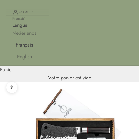
COMPTE
Français
Langue
Nederlands
Français
English
Panier
Votre panier est vide
Zoomer sur l'image