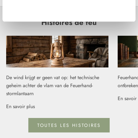
Weigeren
Histoires de feu
De wind krijgt er geen vat op: het technische
Feuerhand
geheim achter de vlam van de Feuerhand-
ontbreken
stormlantaarn
En savoir 
En savoir plus
TOUTES LES HISTOIRES