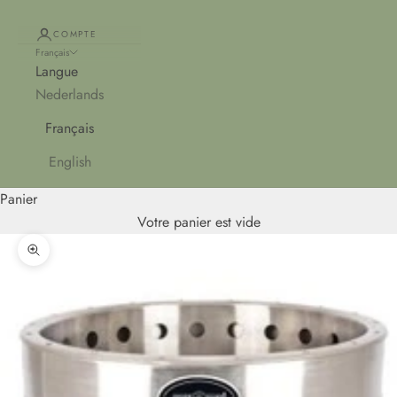
COMPTE
Français
Langue
Nederlands
Français
English
Panier
Votre panier est vide
Zoomer sur l'image