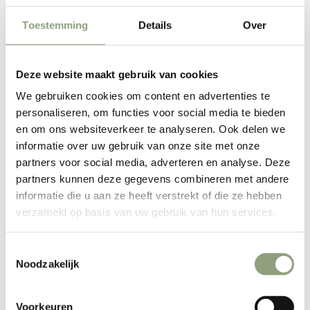
Toestemming
Details
Over
Aller à l'élément 1
Aller à l'élément 2
Feuilles de séchage / Insert feuilles
Deze website maakt gebruik van cookies
Wartmann en silicone (2 pièces) 40
We gebruiken cookies om content en advertenties te
personaliseren, om functies voor social media te bieden
x 40 cm
en om ons websiteverkeer te analyseren. Ook delen we
informatie over uw gebruik van onze site met onze
Prix de vente
€12,95
partners voor social media, adverteren en analyse. Deze
partners kunnen deze gegevens combineren met andere
informatie die u aan ze heeft verstrekt of die ze hebben
EN RUPTURE
verzameld op basis van uw gebruik van hun services.
Inserts pour étuve, tapis de cuisson
Toestemmingsselectie
en silicone, 40x40cm (2 pcs.)
Noodzakelijk
Facile à découper à la taille souhaitée !
Voorkeuren
Dimensions : 40x40cm