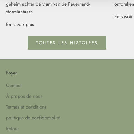
geheim achter de vlam van de Feuerhand-
ontbreken
stormlantaarn
En savoir 
En savoir plus
TOUTES LES HISTOIRES
Foyer
Contact
À propos de nous
Termes et conditions
politique de confidentialité
Retour