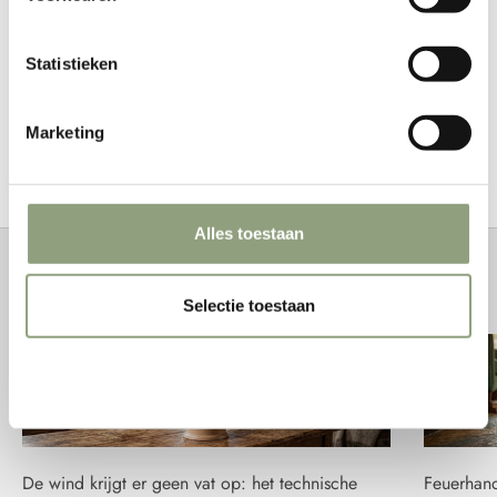
Durable
Réutilisable
Statistieken
Sans BPA
Résistant à la chaleur jusqu'à 260 degrés
Marketing
Alles toestaan
Histoires de feu
Selectie toestaan
Weigeren
De wind krijgt er geen vat op: het technische
Feuerhand