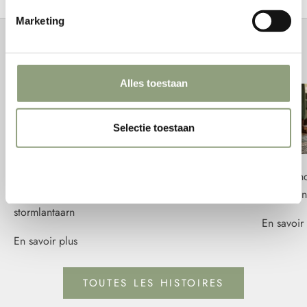
Marketing
Histoires de feu
Alles toestaan
Selectie toestaan
Weigeren
De wind krijgt er geen vat op: het technische
Feuerhand
geheim achter de vlam van de Feuerhand-
ontbreken
stormlantaarn
En savoir 
En savoir plus
TOUTES LES HISTOIRES