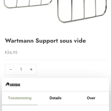
Wartmann Support sous vide
Prix de vente
€24,95
Diminuer la quantité
Diminuer la quantité
AJOUTER AU PANIER
Toestemming
Details
Over