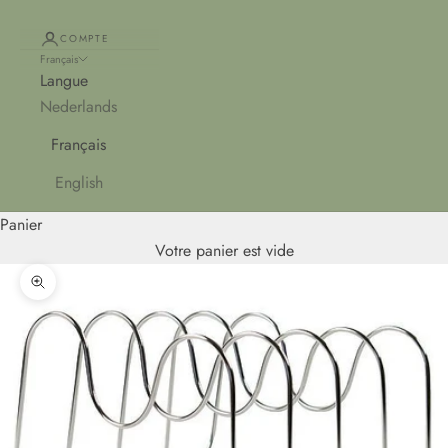
COMPTE
Français
Langue
Nederlands
Français
English
Panier
Votre panier est vide
Zoomer sur l'image