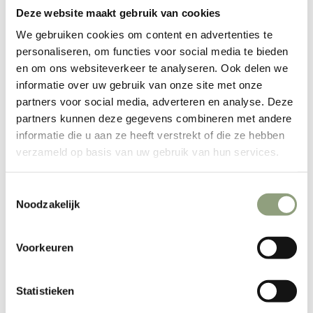
Plus de moyens de paiement
Deze website maakt gebruik van cookies
We gebruiken cookies om content en advertenties te
DESCRIPTION
personaliseren, om functies voor social media te bieden
en om ons websiteverkeer te analyseren. Ook delen we
Ce support sous vide est très pratique dans une casserole,
informatie over uw gebruik van onze site met onze
un récipient à eau ou un récipient sous vide. Avec la taille
partners voor social media, adverteren en analyse. Deze
de 16 x 16, vous pouvez facilement sécuriser votre vaisselle
partners kunnen deze gegevens combineren met andere
dans le panier.
informatie die u aan ze heeft verstrekt of die ze hebben
Le support sous vide Wartmann® convient à un
Réservoir
verzameld op basis van uw gebruik van hun services.
d'eau de 12 litres
(GN 1/2), laissant suffisamment d'espace
pour installer un contrôleur sous vide.
Toestemmingsselectie
Noodzakelijk
Le support offre de la place pour 4 sacs sous vide. La grille
maintient les produits emballés sous vide sous l'eau afin
qu'ils puissent cuire plus uniformément.
Voorkeuren
Facile à nettoyer car il est en vrac dans le récipient
Facile à utiliser pour garder les produits sous l'eau
Statistieken