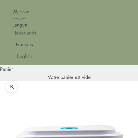
COMPTE
Français
Langue
Nederlands
Français
English
Panier
Votre panier est vide
Zoomer sur l'image