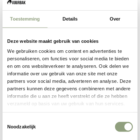
EN RUPTURE
Toestemming
Details
Over
En connectant la valve à une machine de mise sous vide
appropriée telle que la
Machine sous vide Wartmann Elite
WM-1506 EL
(y compris le tube). Grâce à la fonction
Deze website maakt gebruik van cookies
spéciale marinade de cette machine, il est également
We gebruiken cookies om content en advertenties te
possible de faire mariner votre viande de manière pulsée,
personaliseren, om functies voor social media te bieden
afin que la marinade soit encore mieux absorbée par la
en om ons websiteverkeer te analyseren. Ook delen we
viande.
informatie over uw gebruik van onze site met onze
RÉCIPIENT ALIMENTAIRE SOUS
partners voor social media, adverteren en analyse. Deze
partners kunnen deze gegevens combineren met andere
VIDE EN POLYCARBONATE DE
informatie die u aan ze heeft verstrekt of die ze hebben
SÉCURITÉ ALIMENTAIRE ADAPTÉ
verzameld op basis van uw gebruik van hun services.
AU VIDE ÉLEVÉ
Toestemmingsselectie
Attention :
le tuyau est fourni avec la machine sous vide
Noodzakelijk
(adaptée) et
non
avec ce produit.