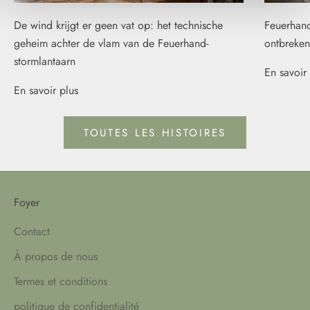
De wind krijgt er geen vat op: het technische
Feuerhand
geheim achter de vlam van de Feuerhand-
ontbreken
stormlantaarn
En savoir 
En savoir plus
TOUTES LES HISTOIRES
Foyer
Contact
À propos de nous
Termes et conditions
politique de confidentialité